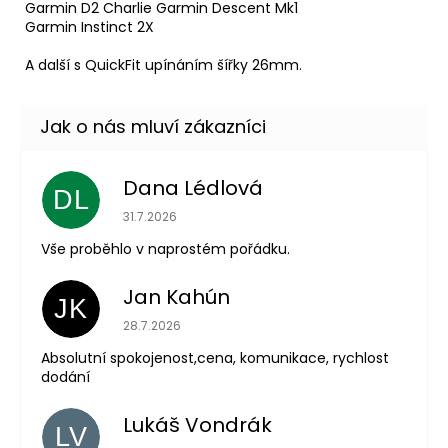
Garmin D2 Charlie Garmin Descent Mk1
Garmin Instinct 2X
A další s QuickFit upínáním šířky 26mm.
Dana Lédlová
DL
Hodnocení obchodu je 5 z 5 hvězdiček.
31.7.2026
Vše proběhlo v naprostém pořádku.
Jan Kahún
JK
Hodnocení obchodu je 5 z 5 hvězdiček.
28.7.2026
Absolutní spokojenost,cena, komunikace, rychlost
dodání
Lukáš Vondrák
LV