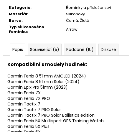
Kategorie
:
Řemínky a příslušenství
Materiál
:
Silikonový
Barva
:
Černá, Žlutá
Typ silikonového
Arrow
řemínku
:
Popis
Související (5)
Podobné (10)
Diskuze
Kompatibilní s modely hodinek:
Garmin Fenix 8 51 mm AMOLED (2024)
Garmin Fenix 8 51 mm Solar (2024)
Garmin Epix Pro 51mm (2023)
Garmin Fenix 7X
Garmin Fenix 7X PRO
Garmin Tactix 7
Garmin Tactix 7 PRO Solar
Garmin Tactix 7 PRO Solar Ballistics edition
Garmin Fenix 5X Multisport GPS Training Watch
Garmin Fenix 5X Plus
Garmin Fenix 6X