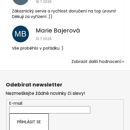
Hodnocení obchodu je 5 z 5 hvězdiček.
16.7.2026
Zákaznický servis a rychlost doručení na top úrovni!
Děkuji za vyřízení :))
Marie Bajerová
MB
Hodnocení obchodu je 5 z 5 hvězdiček.
10.7.2026
Vše proběhlo v pořádku :)
Zobrazit další hodnocení
Z
á
Odebírat newsletter
p
Nezmeškejte žádné novinky či slevy!
a
t
E-mail
í
PŘIHLÁSIT SE