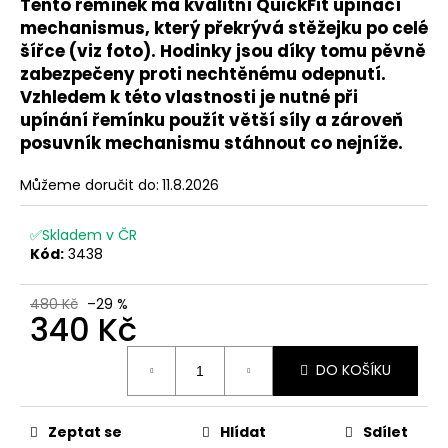
č
Tento řemínek má kvalitní QuickFit upínací
u
mechanismus, který překrývá stěžejku po celé
j
šířce (viz foto). Hodinky jsou díky tomu pěvně
e
zabezpečeny proti nechtěnému odepnutí.
m
Vzhledem k této vlastnosti je nutné při
e
upínání řemínku použít větší síly a zároveň
posuvník mechanismu stáhnout co nejníže.
Můžeme doručit do:
11.8.2026
✅Skladem v ČR
Kód:
3438
480 Kč
–29 %
340 Kč
Měrná
DO KOŠÍKU
cena:
Zeptat se
Hlídat
Sdílet