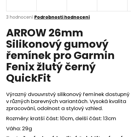
a
j
Průměrné
3 hodnocení
Podrobnosti hodnocení
í
hodnocení
ARROW 26mm
produktu
t
je
?
Silikonový gumový
5,0
z
řemínek pro Garmin
5
hvězdiček.
Fenix žlutý černý
HLEDAT
QuickFit
Výrazný dvouvrstvý silikonový řemínek dostupný
D
v různých barevných variantách. Vysoká kvalita
o
zpracování, odolnost a stylový vzhled.
p
o
Rozměry: kratší část: 10cm, delší část: 13cm
r
Váha: 29g
u