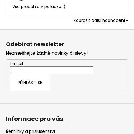
Vše proběhlo v pořádku :)
Zobrazit další hodnocení
Z
á
Odebírat newsletter
p
Nezmeškejte žádné novinky či slevy!
a
t
E-mail
í
PŘIHLÁSIT SE
Informace pro vás
Řemínky a příslušenství