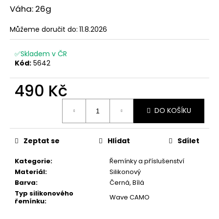
č
Váha: 26g
u
j
Můžeme doručit do:
11.8.2026
e
m
e
✅Skladem v ČR
Kód:
5642
490 Kč
Měrná
DO KOŠÍKU
cena:
Zeptat se
Hlídat
Sdílet
Kategorie
:
Řemínky a příslušenství
Materiál
:
Silikonový
Barva
:
Černá, Bílá
Typ silikonového
Wave CAMO
řemínku
: