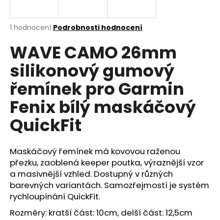
a
j
Průměrné
1 hodnocení
Podrobnosti hodnocení
í
hodnocení
WAVE CAMO 26mm
produktu
t
je
?
silikonový gumový
5,0
z
řemínek pro Garmin
5
hvězdiček.
Fenix bílý maskáčový
HLEDAT
QuickFit
Maskáčový řemínek má kovovou raženou
D
přezku, zaoblená keeper poutka, výraznější vzor
o
a masivnější vzhled. Dostupný v různých
p
barevných variantách. Samozřejmostí je systém
o
rychloupínání QuickFit.
r
u
Rozměry: kratší část: 10cm, delší část: 12,5cm