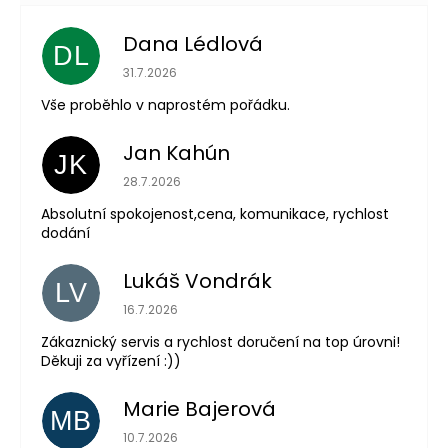
Dana Lédlová
DL
Hodnocení obchodu je 5 z 5 hvězdiček.
31.7.2026
Vše proběhlo v naprostém pořádku.
Jan Kahún
JK
Hodnocení obchodu je 5 z 5 hvězdiček.
28.7.2026
Absolutní spokojenost,cena, komunikace, rychlost
dodání
Lukáš Vondrák
LV
Hodnocení obchodu je 5 z 5 hvězdiček.
16.7.2026
Zákaznický servis a rychlost doručení na top úrovni!
Děkuji za vyřízení :))
Marie Bajerová
MB
Hodnocení obchodu je 5 z 5 hvězdiček.
10.7.2026