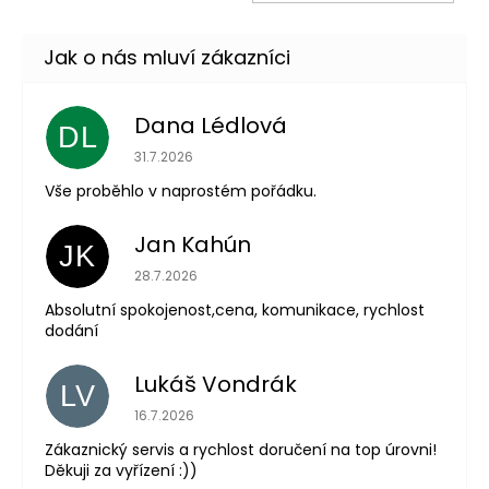
KOŠ
Dana Lédlová
DL
Hodnocení obchodu je 5 z 5 hvězdiček.
31.7.2026
Vše proběhlo v naprostém pořádku.
Jan Kahún
JK
Hodnocení obchodu je 5 z 5 hvězdiček.
28.7.2026
Absolutní spokojenost,cena, komunikace, rychlost
dodání
Lukáš Vondrák
LV
Hodnocení obchodu je 5 z 5 hvězdiček.
16.7.2026
Zákaznický servis a rychlost doručení na top úrovni!
Děkuji za vyřízení :))