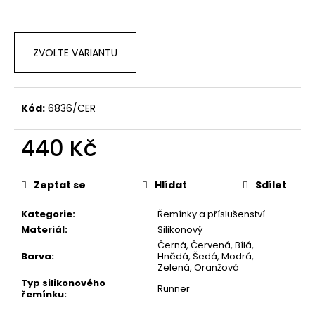
č
u
j
e
ZVOLTE VARIANTU
m
e
Kód:
6836/CER
440 Kč
Měrná
cena:
Zeptat se
Hlídat
Sdílet
Kategorie
:
Řemínky a příslušenství
Materiál
:
Silikonový
Černá, Červená, Bílá,
Barva
:
Hnědá, Šedá, Modrá,
Zelená, Oranžová
Typ silikonového
Runner
řemínku
: