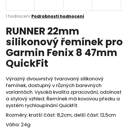
a
j
Průměrné
1 hodnocení
Podrobnosti hodnocení
í
hodnocení
RUNNER 22mm
produktu
t
je
?
silikonový řemínek pro
5,0
z
Garmin Fenix 8 47mm
5
hvězdiček.
QuickFit
HLEDAT
Výrazný dvouvrstvý tvarovaný silikonový
řemínek, dostupný v různých barevných
variantách. Vysoká kvalita zpracování, odolnost
D
o
a stylový vzhled. Řemínek má kovovou přezku a
p
systém rychloupínání QuickFit.
o
Rozměry: kratší část: 8,2cm, delší část: 12,5cm
r
u
Váha: 24g