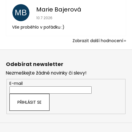
Marie Bajerová
MB
Hodnocení obchodu je 5 z 5 hvězdiček.
10.7.2026
Vše proběhlo v pořádku :)
Zobrazit další hodnocení
Z
á
Odebírat newsletter
p
Nezmeškejte žádné novinky či slevy!
a
t
E-mail
í
PŘIHLÁSIT SE