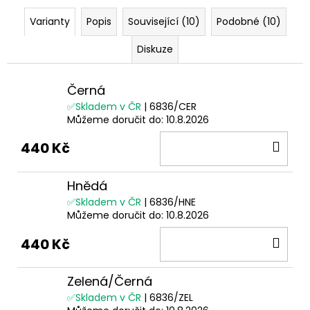
Varianty
Popis
Související (10)
Podobné (10)
Diskuze
Černá
✅Skladem v ČR
| 6836/CER
Můžeme doručit do:
10.8.2026
DO
440 Kč
KOŠ
Hnědá
✅Skladem v ČR
| 6836/HNE
Můžeme doručit do:
10.8.2026
DO
440 Kč
KOŠ
Zelená/Černá
✅Skladem v ČR
| 6836/ZEL