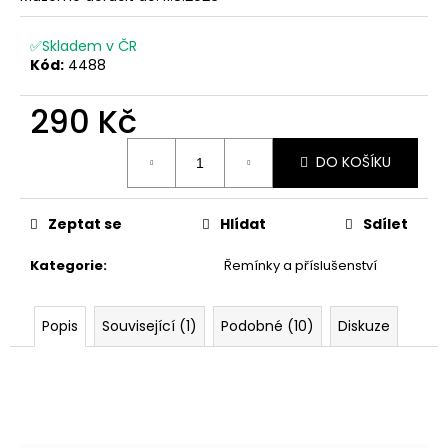
č
u
j
✅Skladem v ČR
Kód:
4488
e
m
290 Kč
e
Měrná
DO KOŠÍKU
cena:
Zeptat se
Hlídat
Sdílet
Kategorie
:
Řemínky a příslušenství
Popis
Související (1)
Podobné (10)
Diskuze