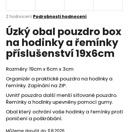
a
j
Průměrné
2 hodnocení
Podrobnosti hodnocení
í
hodnocení
Úzký obal pouzdro box
produktu
t
je
?
na hodinky a řemínky
5,0
z
příslušenství 19x6cm
5
hvězdiček.
Rozměry: 19cm x 6cm x 3cm
HLEDAT
Organizér a praktické pouzdro na hodinky a
řemínky. Zapínání na ZIP.
D
Uvnitř pouzdra další menší síťované pouzdro.
o
Řemínky a hodinky upevněny pomocí gumy.
p
Obal který ochrání vaše hodinky a řemínky proti
o
poničení a poškrábání.
r
u
Můžeme doručit do:
11.8.2026