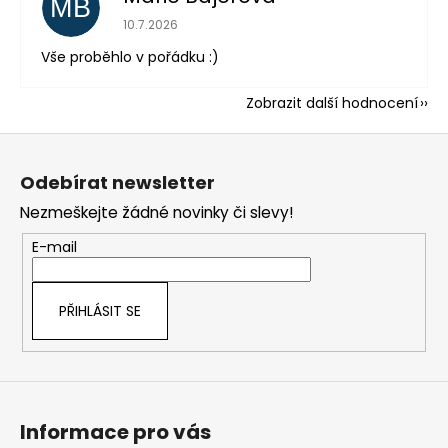
MB
Hodnocení obchodu je 5 z 5 hvězdiček.
10.7.2026
Vše proběhlo v pořádku :)
Zobrazit další hodnocení
Z
á
Odebírat newsletter
p
Nezmeškejte žádné novinky či slevy!
a
t
E-mail
í
PŘIHLÁSIT SE
Informace pro vás