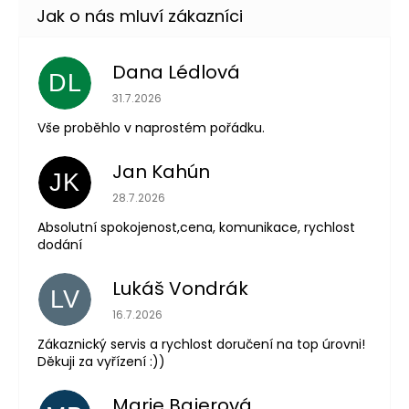
Dana Lédlová
DL
Hodnocení obchodu je 5 z 5 hvězdiček.
31.7.2026
Vše proběhlo v naprostém pořádku.
Jan Kahún
JK
Hodnocení obchodu je 5 z 5 hvězdiček.
28.7.2026
Absolutní spokojenost,cena, komunikace, rychlost
dodání
Lukáš Vondrák
LV
Hodnocení obchodu je 5 z 5 hvězdiček.
16.7.2026
Zákaznický servis a rychlost doručení na top úrovni!
Děkuji za vyřízení :))
Marie Bajerová