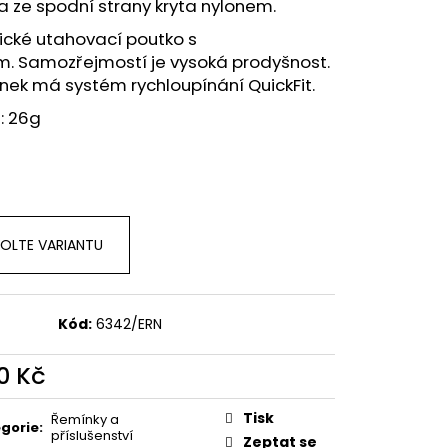
 ze spodní strany kryta nylonem.
ické utahovací poutko s
m. Samozřejmostí je vysoká prodyšnost.
ek má systém rychloupínání QuickFit.
: 26g
OLTE VARIANTU
Kód:
6342/ERN
0 Kč
ná
:
Tisk
Řemínky a
gorie
:
příslušenství
Zeptat se