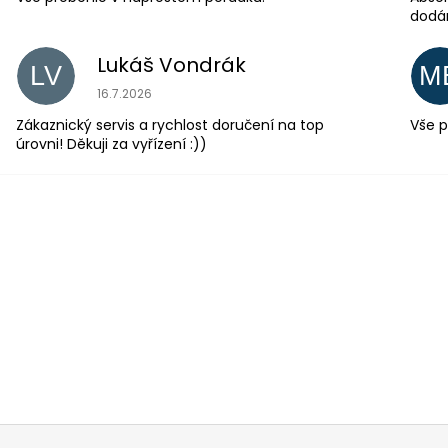
dodá
Lukáš Vondrák
LV
M
Hodnocení obchodu je 5 z 5 hvězdiček.
16.7.2026
Zákaznický servis a rychlost doručení na top
Vše p
úrovni! Děkuji za vyřízení :))