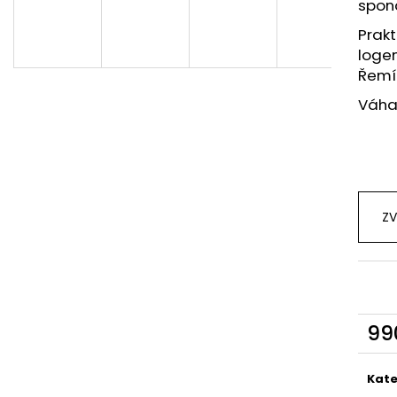
spona
Prakt
loge
Řemín
Váha
ZV
99
Měr
cena
Kate