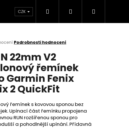
Hledat
Přihlášení
Nákupní
m
CZK
košík
rné
nocení
Podrobnosti hodnocení
cení
N 22mm V2
ktu
lonový řemínek
o Garmin Fenix
ček.
ix 2 QuickFit
nový řemínek s kovovou sponou bez
jek. Upínací část řemínku propojena
avnou RUN rozšířenou sponou pro
dušší a pohodlnější upínání. Přídavná