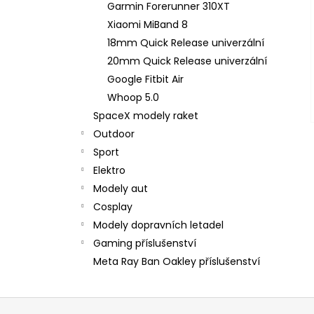
Garmin Forerunner 310XT
Xiaomi MiBand 8
18mm Quick Release univerzální
20mm Quick Release univerzální
Google Fitbit Air
Whoop 5.0
SpaceX modely raket
Outdoor
Sport
Elektro
Modely aut
Cosplay
Modely dopravních letadel
Gaming příslušenství
Meta Ray Ban Oakley příslušenství
Z