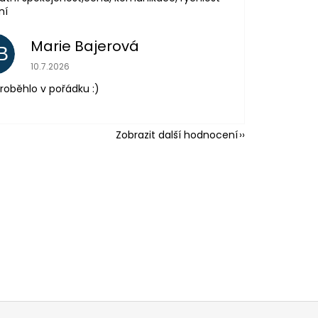
ní
Marie Bajerová
B
Hodnocení obchodu je 5 z 5 hvězdiček.
10.7.2026
roběhlo v pořádku :)
Zobrazit další hodnocení