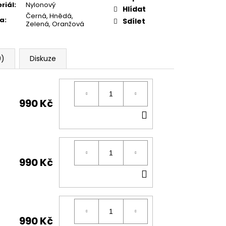
riál
:
Nylonový
Hlídat
Černá, Hnědá,
va
:
Sdílet
Zelená, Oranžová
0)
Diskuze
990 Kč
DO
KOŠÍKU
990 Kč
DO
KOŠÍKU
990 Kč