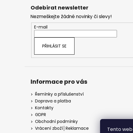
á
Odebírat newsletter
p
Nezmeškejte žádné novinky či slevy!
a
t
E-mail
í
PŘIHLÁSIT SE
Informace pro vás
Řemínky a příslušenství
Doprava a platba
Kontakty
GDPR
Obchodní podmínky
Vrácení zboží│Reklamace
Tento web