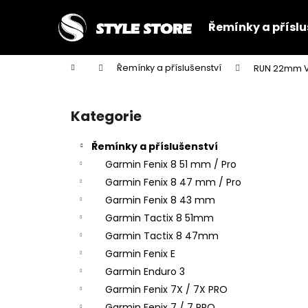
K
Přejít
na
o
Řemínky a příslu
obsah
Zpět
Zpět
š
do
do
í
Domů
Řemínky a příslušenství
RUN 22mm V2
k
obchodu
obchodu
P
o
Kategorie
Přeskočit
s
kategorie
t
Řemínky a příslušenství
r
Garmin Fenix 8 51 mm / Pro
a
Garmin Fenix 8 47 mm / Pro
n
Garmin Fenix 8 43 mm
n
Garmin Tactix 8 51mm
í
Garmin Tactix 8 47mm
p
Garmin Fenix E
a
Garmin Enduro 3
n
Garmin Fenix 7X / 7X PRO
e
Garmin Fenix 7 / 7 PRO