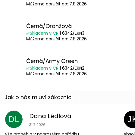
Můžeme doručit do:
7.8.2026
Černá/Oranžová
✅Skladem v ČR
| 6342/ERN3
Můžeme doručit do:
7.8.2026
Černá/Army Green
✅Skladem v ČR
| 6342/ERN2
Můžeme doručit do:
7.8.2026
Dana Lédlová
DL
J
Hodnocení obchodu je 5 z 5 hvězdiček.
31.7.2026
Vše proběhlo v naprostém pořádku.
Absol