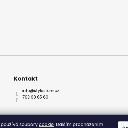
Kontakt
info
@
stylestore.cz
703 60 65 60
 používá soubory
cookie
. Dalším procházením