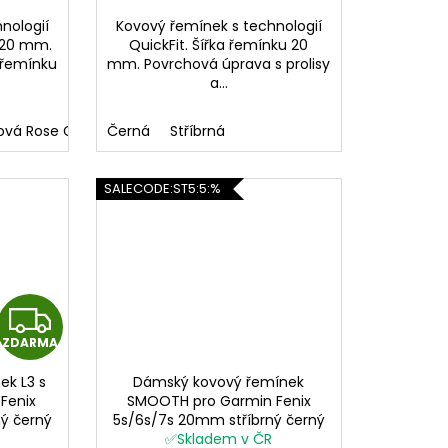
A
A
nologií
Kovový řemínek s technologií
u 20 mm.
QuickFit. Šířka řemínku 20
 řemínku
mm. Povrchová úprava s prolisy
a...
ová Rose Gold
Černá
Stříbrná/Rose Gold
Stříbrná
SALECODE:ST5:5:%
Z
ZDARMA
D
k L3 s
Dámský kovový řemínek
A
Fenix
SMOOTH pro Garmin Fenix
ý černý
5s/6s/7s 20mm stříbrný černý
R
ckFit
růžový rose gold zlatý QuickFit
✅Skladem v ČR