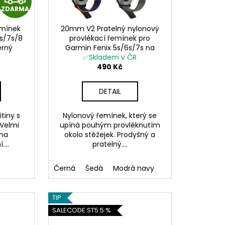
ZDARMA
D
emínek
20mm V2 Pratelný nylonový
A
6s/7s/8
provlékací řemínek pro
erný
Garmin Fenix 5s/6s/7s na
R
suchý zip velcro UltraFit
✅Skladem v ČR
490 Kč
M
DETAIL
A
tiny s
Nylonový řemínek, který se
 Velmi
upíná pouhým provléknutím
 na
okolo stěžejek. Prodyšný a
...
pratelný....
Černá
Šedá
Modrá navy
TIP
SALECODE:ST5:5:%