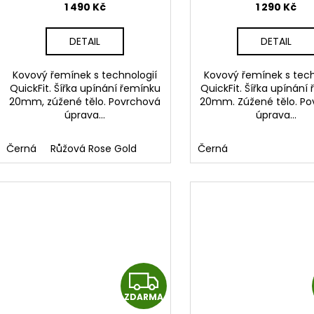
1 490 Kč
1 290 Kč
M
DETAIL
DETAIL
A
Kovový řemínek s technologií
Kovový řemínek s tech
QuickFit. Šířka upínání řemínku
QuickFit. Šířka upínání
20mm, zúžené tělo. Povrchová
20mm. Zúžené tělo. P
úprava...
úprava...
Černá
Růžová Rose Gold
Černá
Z
ZDARMA
D