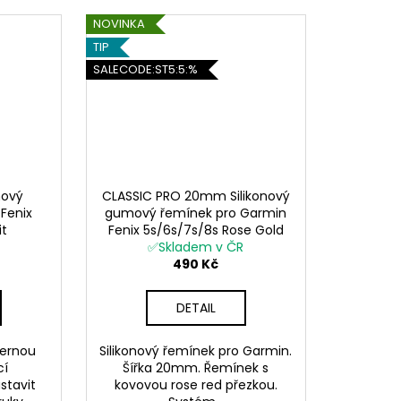
NOVINKA
TIP
SALECODE:ST5:5:%
nový
CLASSIC PRO 20mm Silikonový
Fenix
gumový řemínek pro Garmin
it
Fenix 5s/6s/7s/8s Rose Gold
✅Skladem v ČR
QuickFit
490 Kč
DETAIL
černou
Silikonový řemínek pro Garmin.
cí
Šířka 20mm. Řemínek s
stavit
kovovou rose red přezkou.