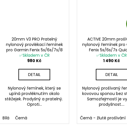
20mm V3 PRO Pratelný
ACTIVE 20mm proší
nylonový provlékací řemínek
nylonový řemínek pro
pro Garmin Fenix 5s/6s/7s/8
Fenix 5s/6s/7s Quic
na suchý zip velcro UltraFit
✅Skladem v ČR
✅Skladem v ČR
980 Kč
1 490 Kč
DETAIL
DETAIL
Nylonový řemínek, který se
Nylonový prošívaný ře
upíná provléknutím okolo
kovovou sponou bez st
stěžejek. Prodyšný a pratelný.
Samozřejmostí je v
Oproti...
prodyšnost....
Bílá
Černá
Černá - žluté prošívání