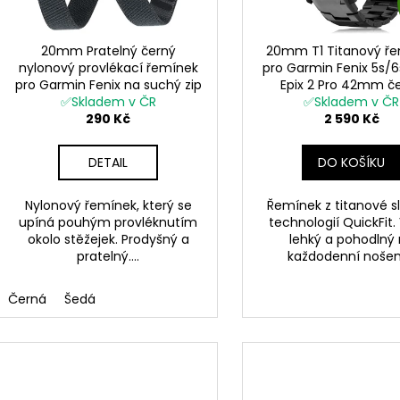
r
u
o
k
d
20mm Pratelný černý
20mm T1 Titanový ř
t
nylonový provlékací řemínek
pro Garmin Fenix 5s/
u
pro Garmin Fenix na suchý zip
Epix 2 Pro 42mm č
ů
k
✅Skladem v ČR
velcro UltraFit
✅Skladem v ČR
QuickFit
t
290 Kč
2 590 Kč
ů
DETAIL
DO KOŠÍKU
Nylonový řemínek, který se
Řemínek z titanové sli
upíná pouhým provléknutím
technologií QuickFit.
okolo stěžejek. Prodyšný a
lehký a pohodlný
pratelný....
každodenní nošení.
Černá
Šedá