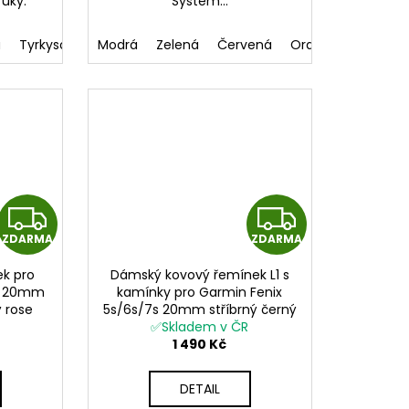
ruky.
Systém...
á
/Oranžová
Tyrkysová/Žlutá
Hnědá/Šedá
Modrá
Duhová
Zelená
Šedá tmavá
Červená
Oranžová
Z
Z
ZDARMA
ZDARMA
D
D
k pro
Dámský kovový řemínek L1 s
A
A
7s 20mm
kamínky pro Garmin Fenix
ý rose
5s/6s/7s 20mm stříbrný černý
R
R
it
růžový rose gold QuickFit
✅Skladem v ČR
1 490 Kč
M
M
DETAIL