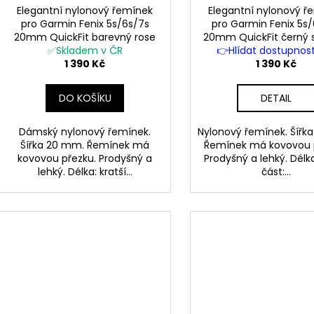
Elegantní nylonový řemínek
Elegantní nylonový ř
A
pro Garmin Fenix 5s/6s/7s
pro Garmin Fenix 5s
20mm QuickFit barevný rose
20mm QuickFit černý s
R
gold růžová přezka
✅Skladem v ČR
👉Hlídat dostupnos
přezka
1 390 Kč
1 390 Kč
M
DO KOŠÍKU
DETAIL
A
Dámský nylonový řemínek.
Nylonový řemínek. Šířk
Šířka 20 mm. Řemínek má
Řemínek má kovovou 
kovovou přezku. Prodyšný a
Prodyšný a lehký. Délka
lehký. Délka: kratší...
část:...