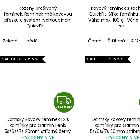
A
Kožený prošívaný
Kovový řemínek s tech
řemínek. Řemínek má kovovou
QuickFit. Šířka řemínk
přezku a systém rychloupínání
Váha max. 100 g. Váha
QuickFit. ...
se...
Zelená
Hnědá
Černá
Štříbrná
Růž
SALECODE:ST5:5:%
SALECODE:ST5:5:%
Z
ZDARMA
D
Dámský kovový řemínek L2 s
Dámský kovový řemíne
A
kamínky pro Garmin Fenix
kamínky pro Garmin 
5s/6s/7s 20mm stříbrný černý
5s/6s/7s 20mm stříbrn
R
růžový rose gold QuickFit
✅Skladem v ČR
růžový rose gold Qui
✅Skladem v ČR