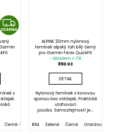
Z
ZDARMA
D
vaný
ALPINE 20mm nylonový
A
 Garmin
řemínek alpský tah bílý černý
kFit
pro Garmin Fenix QuickFit
R
✅Skladem v ČR
890 Kč
M
DETAIL
A
mínek s
Nylonový řemínek s kovovou
ěžejek.
sponou bez stěžejek. Praktické
ysoká
utahovací
poutko. Samozřejmostí je...
Černá - modré prošívání
Bílá
Zelená
Černá - červené prošívání
Černá
Oranžová
Bílá (černá