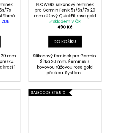
emínek
FLOWERS silikonový řemínek
A
/6s/7s
pro Garmin Fenix 5s/6s/7s 20
tříbrná
mm růžový QuickFit rose gold
R
t ZDE
✅Skladem v ČR
růžová přezka
490 Kč
M
DO KOŠÍKU
A
a 20 mm.
Silikonový řemínek pro Garmin.
přezku.
Šířka 20 mm. Řemínek s
: kratší
kovovou růžovou rose gold
přezkou. Systém...
SALECODE:ST5:5:%