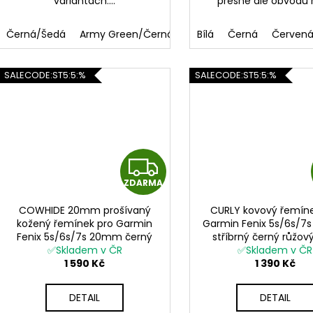
variantách....
přesně dle obvodu 
Černá/Šedá
Army Green/Černá
Oranžová/Černá
Bílá
Černá
Červen
Šedá
SALECODE:ST5:5:%
SALECODE:ST5:5:%
Z
ZDARMA
D
COWHIDE 20mm prošívaný
CURLY kovový řemíne
A
kožený řemínek pro Garmin
Garmin Fenix 5s/6s/
Fenix 5s/6s/7s 20mm černý
stříbrný černý růžov
R
✅Skladem v ČR
QuickFit
gold zlatý QuickF
✅Skladem v ČR
1 590 Kč
1 390 Kč
M
DETAIL
DETAIL