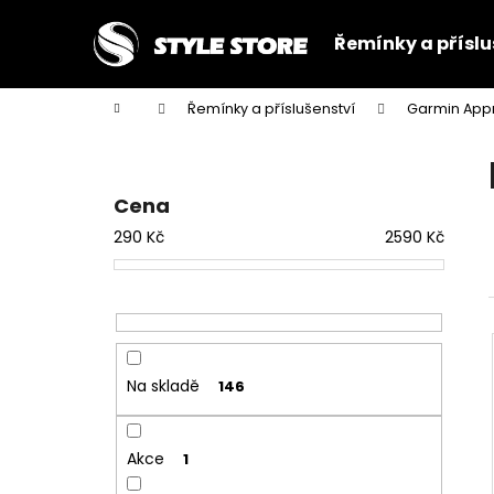
K
Přejít
na
o
Řemínky a příslu
obsah
Zpět
Zpět
š
do
do
í
Domů
Řemínky a příslušenství
Garmin App
k
obchodu
obchodu
P
o
s
Cena
t
290
Kč
2590
Kč
r
a
n
n
í
Na skladě
146
p
a
n
Akce
1
e