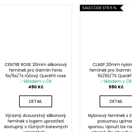
SALECODE:ST5:5:%
CENTRE ROSE 20mm silikonový
CLASP 20mm nylo
řemínek pro Garmin Fenix
řemínek pro Garmin 
5s/6s/7s růžový QuickFit rose
5S/6S/7S QuickF
gold růžová přezka
✅Skladem v ČR
✅Skladem v ČR
490 Kč
590 Kč
DETAIL
DETAIL
Výrazný dvouvrstvý silikonový
Nylonový řemínek s 
řemínek s logem uprostřed
posuvnou upína
dostupný v různých barevných
sponou. Upnutí lze na