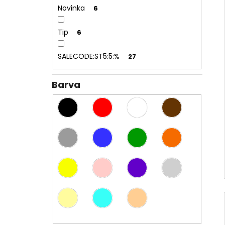
l
Novinka
6
Tip
6
SALECODE:ST5:5:%
27
Barva