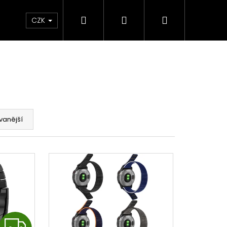
Hledat
Přihlášení
Nákupní
m
CZK
košík
vanější
Z