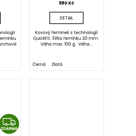
980 Kč
M
DETAIL
A
nologií
Kovový řemínek s technologií
 řemínku
QuickFit. Šířka řemínku 20 mm.
ovrchová
Váha max. 100 g. Váha...
Černá
Zlatá
Z
ZDARMA
D